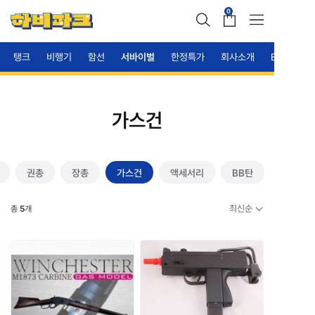
0
탱크
비행기
함선
서바이벌
한정특가
회사소개
B2B안내
가스건
권총
장총
가스건
액세서리
BB탄
최신순
총
5
개