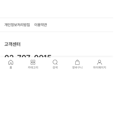
개인정보처리방침
이용약관
고객센터
02-707-0915
신월본점 : 02-707-3417
홈
카테고리
검색
장바구니
마이페이지
평일 운영시간
09:30 - 17:30 (일요일, 공휴일 휴무)
국제전자점 : 02-574-1901
평일 운영시간
10:30 - 19:00 (평일, 일요일, 공휴일 휴무)