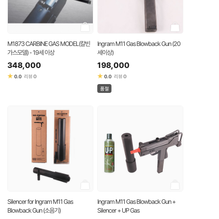
M1873 CARBINE GAS MODEL(칼빈
Ingram M11 Gas Blowback Gun (20
가스모델) - 19세 이상
세이상)
348,000
198,000
★
★
0
0
0.0
리뷰
0.0
리뷰
품절
Silencer for Ingram M11 Gas
Ingram M11 Gas Blowback Gun +
Blowback Gun (소음기)
Silencer + UP Gas