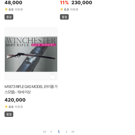
48,000
11%
230,000
★
★
0
0
0.0
리뷰
0.0
리뷰
품절
품절
M1873 RIFLE GAS MODEL (라이플 가
스모델) - 19세 이상
420,000
★
0
0.0
리뷰
품절
1