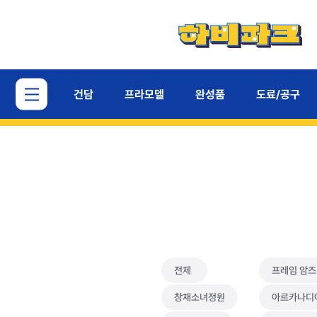
건담
프라모델
완성품
도료/공구
전체
프레임 암즈
창채소녀정원
아르카나디