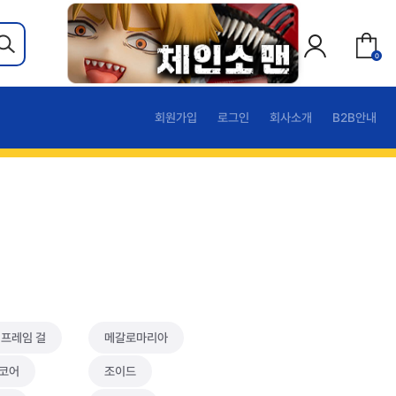
0
회원가입
로그인
회사소개
B2B안내
 프레임 걸
메갈로마리아
코어
조이드