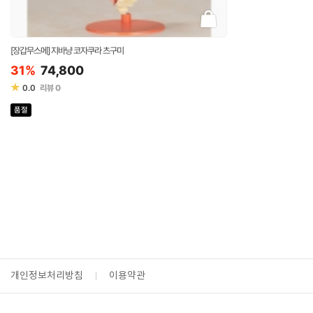
[장갑무스메] 지바냥 코자쿠라 츠구미
31%
74,800
★
0.0
리뷰
0
품절
개인정보처리방침
이용약관