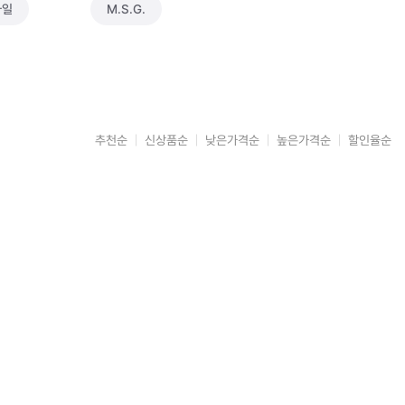
타일
M.S.G.
추천순
신상품순
낮은가격순
높은가격순
할인율순