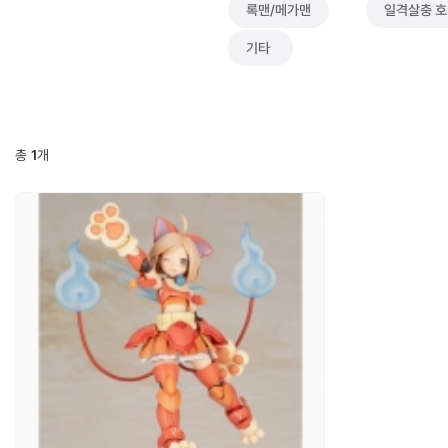
록맨/메가맨
일격살충 
기타
총
1
개