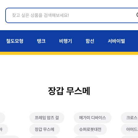
철도모형
탱크
비행기
함선
서바이벌
장갑 무스메
프레임 암즈 걸
메가미 디바이스
크로스
아
장갑 무스메
슈퍼로봇대전
아머드