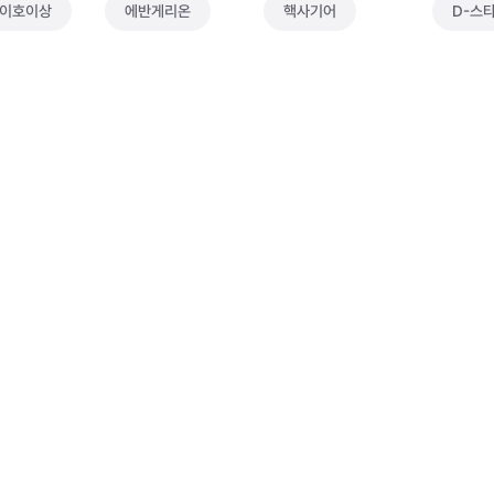
호이호이상
에반게리온
핵사기어
D-스