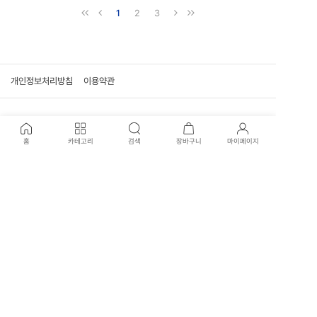
1
2
3
개인정보처리방침
이용약관
고객센터
홈
카테고리
검색
장바구니
마이페이지
02-707-0915
신월본점 : 02-707-3417
평일 운영시간
09:30 - 17:30 (일요일, 공휴일 휴무)
국제전자점 : 02-574-1901
평일 운영시간
10:30 - 19:00 (평일, 일요일, 공휴일 휴무)