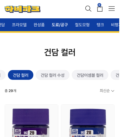
0
건담
프라모델
완성품
도료/공구
철도모형
탱크
비행기
건담 컬러
이
건담 컬러
건담 컬러 수성
건담어셈블 컬러
건담 스프레
최신순
총
29
개