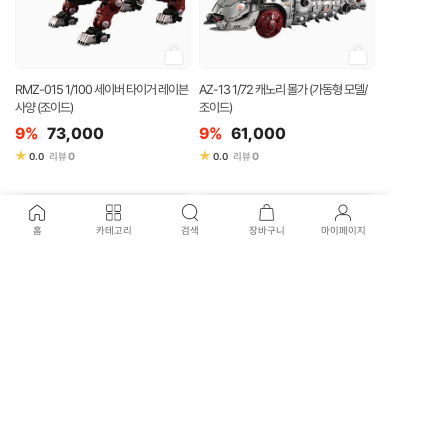
RMZ-015 1/100 세이버 타이거 레이븐
AZ-13 1/72 캐노리 몰가 (가동형 모델/
사양 (조이드)
조이드)
9%
73,000
9%
61,000
★
★
0
0
0.0
리뷰
0.0
리뷰
홈
카테고리
검색
장바구니
마이페이지
RMZ-014 1/100 레드 혼 가이로스 컬러
AZ-02EX2 라이거 제로 엠파이어 버전
(조이드)
(가동형 모델/조이드)
9%
67,000
9%
136,000