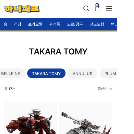
0
홈
건담
프라모델
완성품
도료/공구
철도모형
탱크
TAKARA TOMY
BELLFINE
TAKARA TOMY
ANNULUS
PLUM
최신순
총
17
개