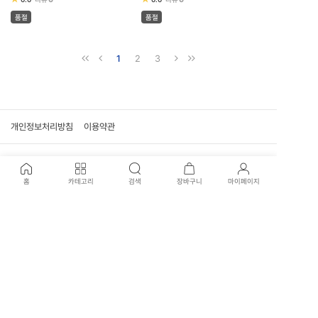
품절
품절
1
2
3
개인정보처리방침
이용약관
고객센터
홈
카테고리
검색
장바구니
마이페이지
02-707-0915
신월본점 : 02-707-3417
평일 운영시간
09:30 - 17:30 (일요일, 공휴일 휴무)
국제전자점 : 02-574-1901
평일 운영시간
10:30 - 19:00 (평일, 일요일, 공휴일 휴무)