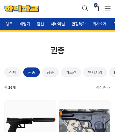
0
탱크
비행기
함선
서바이벌
한정특가
회사소개
B2B안내
권총
전체
권총
장총
가스건
액세서리
BB탄
최신순
총
26
개