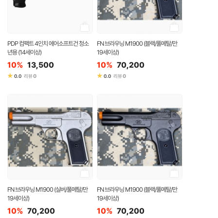
PDP 컴팩트 4인치 에어소프트건 청소
FN 브라우닝 M1900 (블랙/풀메탈/만
년용 (14세이상)
19세이상)
10%
13,500
10%
70,200
★
★
0
0
0.0
리뷰
0.0
리뷰
FN 브라우닝 M1900 (실버/풀메탈/만
FN 브라우닝 M1900 (블랙/풀메탈/만
19세이상)
19세이상)
10%
70,200
10%
70,200