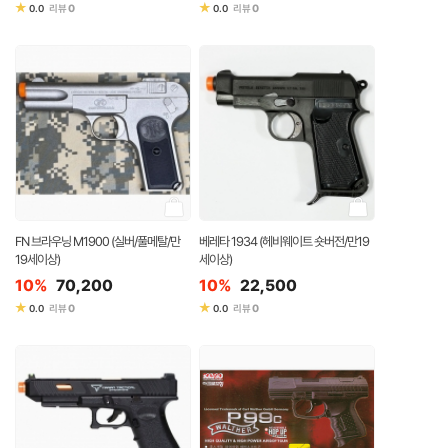
★
★
0
0
0.0
리뷰
0.0
리뷰
FN 브라우닝 M1900 (실버/풀메탈/만
베레타 1934 (헤비웨이트 숏버전/만19
19세이상)
세이상)
10%
70,200
10%
22,500
★
★
0
0
0.0
리뷰
0.0
리뷰