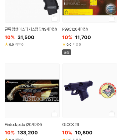
글록 컴뱃 마스터 커스텀 (만19세이상)
P99C (20세이상)
10%
31,500
10%
11,700
★
★
0
0
0.0
리뷰
0.0
리뷰
품절
Flintlock pistol (20세이상)
GLOCK 26
10%
133,200
10%
10,800
★
★
0
0
0.0
리뷰
0.0
리뷰