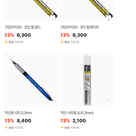
건담마커 EX - 302 펄 골드
건담마커 EX - 301 펄 화이트
13%
6,300
13%
6,300
★
★
0
0
0.0
리뷰
0.0
리뷰
먹선용 샤프 0.3mm
먹선 샤프용 심 (0.3mm)
13%
8,400
13%
2,100
★
★
0
0
0.0
리뷰
0.0
리뷰