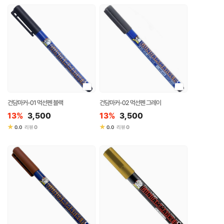
건담마커-01 먹선펜 블랙
건담마커-02 먹선펜 그레이
13%
3,500
13%
3,500
★
★
0
0
0.0
리뷰
0.0
리뷰