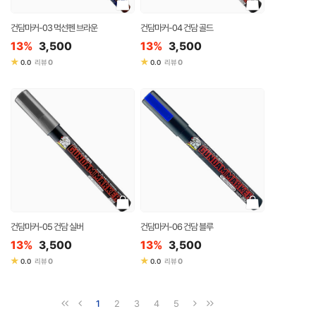
건담마커-03 먹선펜 브라운
건담마커-04 건담 골드
13%
3,500
13%
3,500
★
★
0
0
0.0
리뷰
0.0
리뷰
건담마커-05 건담 실버
건담마커-06 건담 블루
13%
3,500
13%
3,500
★
★
0
0
0.0
리뷰
0.0
리뷰
1
2
3
4
5