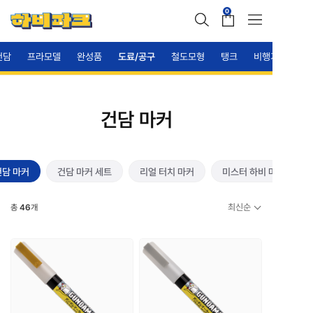
0
건담
프라모델
완성품
도료/공구
철도모형
탱크
비행기
건담 마커
건담 마커
건담 마커 세트
리얼 터치 마커
미스터 하비 마커
최신순
총
46
개