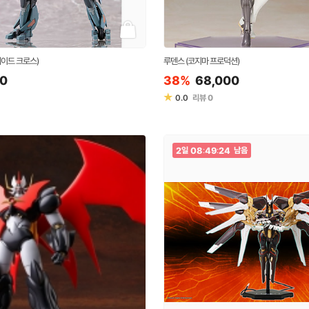
레이드 크로스)
루덴스 (코지마 프로덕션)
00
38%
68,000
★
0.0
리뷰
0
2
08
49
23
일
:
:
남음