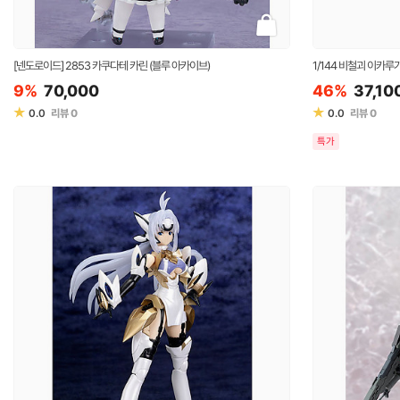
[넨도로이드] 2853 카쿠다테 카린 (블루 아카이브)
1/144 비철괴 이카루가
9%
70,000
46%
37,10
★
★
0.0
리뷰
0
0.0
리뷰
0
특가