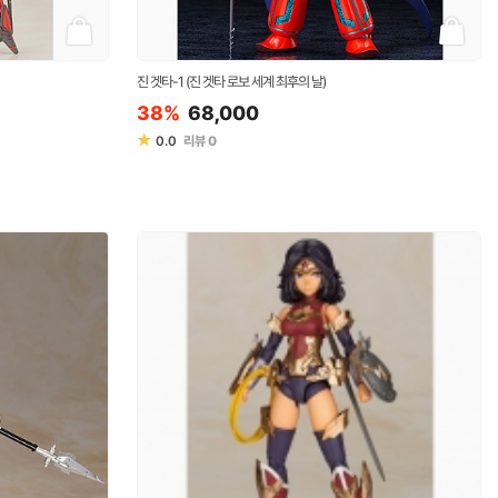
진 겟타-1 (진 겟타 로보 세계 최후의 날)
38%
68,000
★
0.0
리뷰
0