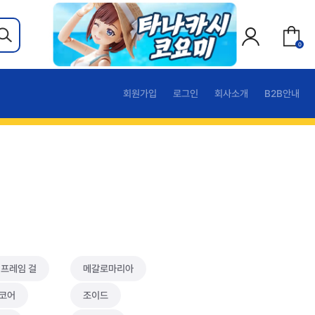
0
회원가입
로그인
회사소개
B2B안내
 프레임 걸
메갈로마리아
코어
조이드