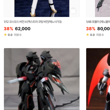
1/12 코스모스 버전 4 (엑스트라 코팅 버전/제노사가3)
1/48 포뮬러 (제노블
38%
62,000
38%
80,0
★
★
0.0
리뷰
0
0.0
리뷰
0