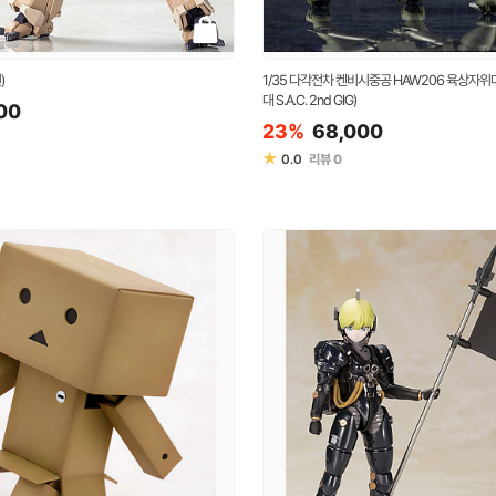
)
1/35 다각전차 켄비시중공 HAW206 육상자위
대 S.A.C. 2nd GIG)
00
23%
68,000
★
0.0
리뷰
0