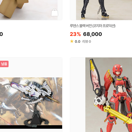
루덴스 블랙 버전 (코지마 프로덕션)
0
23%
68,000
★
0.0
리뷰
0
남음