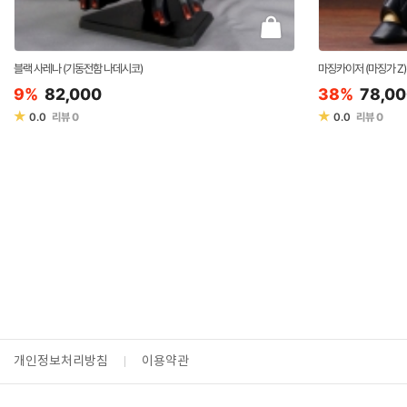
블랙 사레나 (기동전함 나데시코)
마징카이저 (마징가 Z)
9%
82,000
38%
78,0
★
★
0.0
리뷰
0
0.0
리뷰
0
개인정보처리방침
이용약관