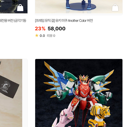
대전용 버전 (공각기동
[프레임 뮤직 걸] 유키 미쿠 Another Color 버전
23%
58,000
★
0.0
리뷰
0