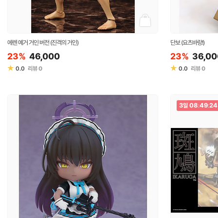
에렌 예거 거인 버전 (진격의 거인)
단보 (요츠바랑!)
23%
46,000
23%
36,00
★
★
0.0
리뷰
0
0.0
리뷰
0
3
08
49
23
일
:
: