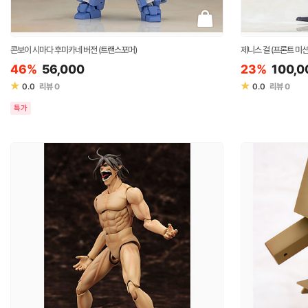
콘보이 시마다 후미카네 버전 (트랜스포머)
제니스 걸 (프론트 미션
46%
56,000
23%
100,0
★
★
0.0
리뷰
0
0.0
리뷰
0
특가