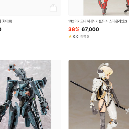
 (화이트)
1/12 아카오니 히메시키 (판타지 스타 온라인2)
0
38%
67,000
★
0.0
리뷰
0