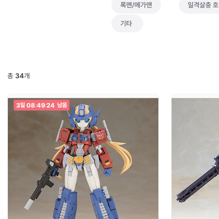
록맨/메가맨
일격살충 
기타
총
34
개
3
08
49
23
일
:
:
남음