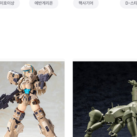
호이호이상
에반게리온
핵사기어
D-스