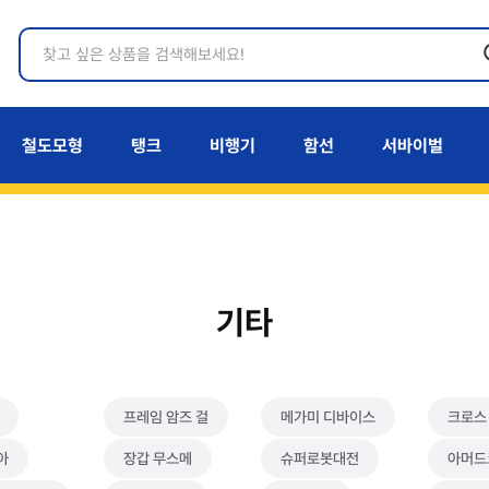
철도모형
탱크
비행기
함선
서바이벌
기타
프레임 암즈 걸
메가미 디바이스
크로스
아
장갑 무스메
슈퍼로봇대전
아머드