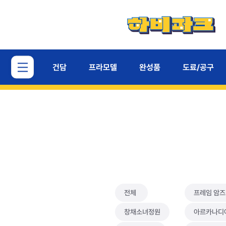
건담
프라모델
완성품
도료/공구
전체
프레임 암즈
창채소녀정원
아르카나디