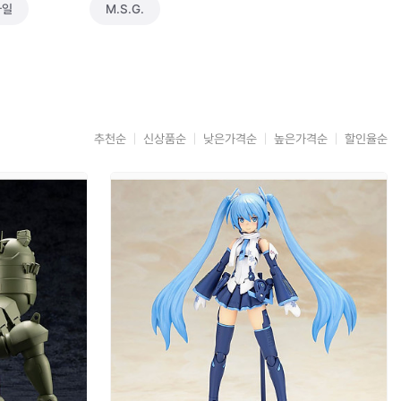
타일
M.S.G.
추천순
신상품순
낮은가격순
높은가격순
할인율순