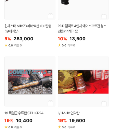
윈체스터 M1873 레버액션 비비탄총
PDP 컴팩트 4인치 에어소프트건 청소
(19세이상)
년용 (14세이상)
5%
283,000
10%
13,500
★
★
0
0
0.0
리뷰
0.0
리뷰
1/1 독일군 수류탄 STIH GR24
1/1 M-18 연막탄
19%
10,400
19%
19,500
★
★
0
0
0.0
리뷰
0.0
리뷰