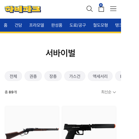
0
홈
건담
프라모델
완성품
도료/공구
철도모형
탱크
서바이벌
전체
권총
장총
가스건
액세서리
BB탄
최신순
총
89
개