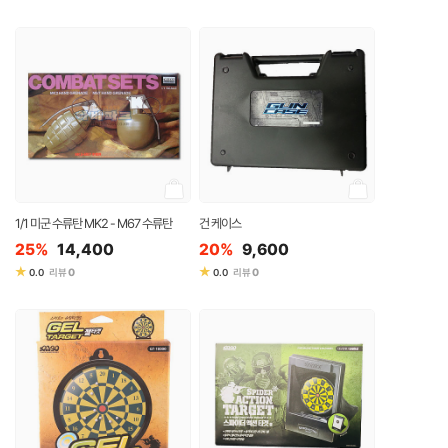
1/1 미군 수류탄 MK2 - M67 수류탄
건 케이스
25%
14,400
20%
9,600
★
★
0
0
0.0
리뷰
0.0
리뷰