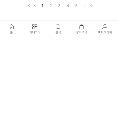
1
2
3
4
5
홈
카테고리
검색
장바구니
마이페이지
개인정보처리방침
이용약관
고객센터
02-707-0915
신월본점 : 02-707-3417
평일 운영시간
09:30 - 17:30 (일요일, 공휴일 휴무)
국제전자점 : 02-574-1901
평일 운영시간
10:30 - 19:00 (평일, 일요일, 공휴일 휴무)