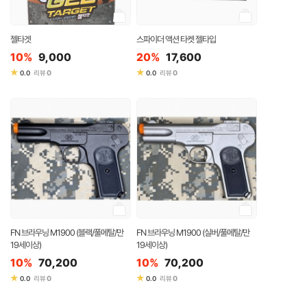
젤타겟
스파이더 액션 타켓 젤타입
10%
9,000
20%
17,600
★
★
0
0
0.0
리뷰
0.0
리뷰
FN 브라우닝 M1900 (블랙/풀메탈/만
FN 브라우닝 M1900 (실버/풀메탈/만
19세이상)
19세이상)
10%
70,200
10%
70,200
★
★
0
0
0.0
리뷰
0.0
리뷰