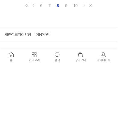
6
7
8
9
10
개인정보처리방침
이용약관
고객센터
홈
카테고리
검색
장바구니
마이페이지
02-707-0915
신월본점 : 02-707-3417
평일 운영시간
09:30 - 17:30 (일요일, 공휴일 휴무)
국제전자점 : 02-574-1901
평일 운영시간
10:30 - 19:00 (평일, 일요일, 공휴일 휴무)