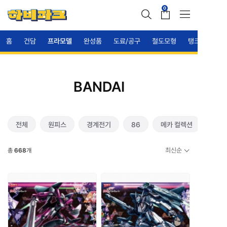
0
홈
건담
프라모델
완성품
도료/공구
철도모형
탱크
BANDAI
전체
원피스
경계전기
86
메카 컬렉션
최신순
총
668
개