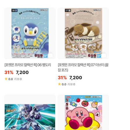
[포켓몬 프라모 컬랙션 퀵] 06 팽도리
[포켓몬 프라모 컬랙션 퀵] 07 이브이 (꿀
잠 포즈)
31%
7,200
31%
7,200
★
0
0.0
리뷰
★
0
0.0
리뷰