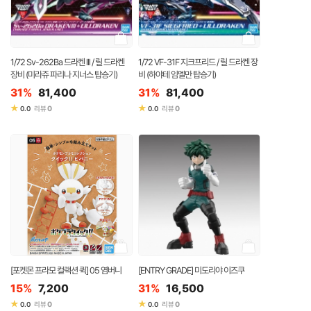
1/72 Sv-262Ba 드라켄 lll / 릴 드라켄
1/72 VF-31F 지크프리드 / 릴 드라켄 장
장비 (미라쥬 파리나 지너스 탑승기)
비 (하야테 임멜만 탑승기)
31%
81,400
31%
81,400
★
★
0
0
0.0
리뷰
0.0
리뷰
[포켓몬 프라모 컬랙션 퀵] 05 염버니
[ENTRY GRADE] 미도리야 이즈쿠
15%
7,200
31%
16,500
★
★
0
0
0.0
리뷰
0.0
리뷰