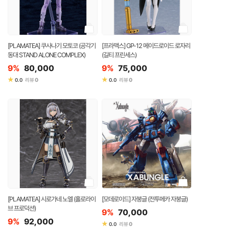
[PLAMATEA] 쿠사나기 모토코 (공각기
[프라맥스] GP-12 메이드로이드 로자리
동대 STAND ALONE COMPLEX)
(길티 프린세스)
9%
80,000
9%
75,000
★
★
0
0
0.0
리뷰
0.0
리뷰
[PLAMATEA] 시로가네 노엘 (홀로라이
[모데로이드] 자붕글 (전투메카 자붕글)
브 프로덕션)
9%
70,000
9%
92,000
★
0
0.0
리뷰