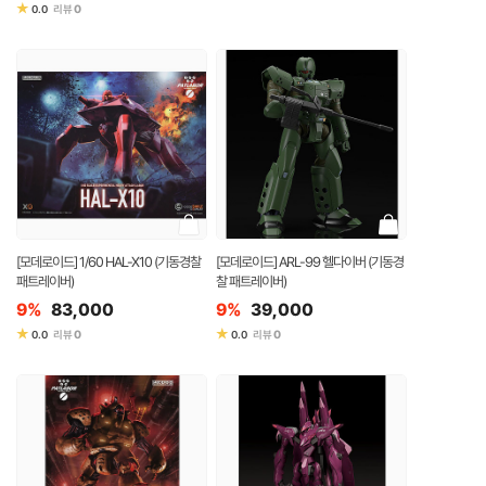
★
0
0.0
리뷰
[모데로이드] 1/60 HAL-X10 (기동경찰
[모데로이드] ARL-99 헬다이버 (기동경
패트레이버)
찰 패트레이버)
9%
83,000
9%
39,000
★
★
0
0
0.0
리뷰
0.0
리뷰