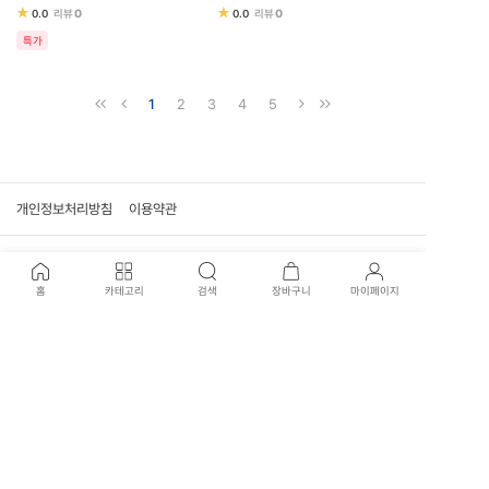
★
★
0
0
0.0
리뷰
0.0
리뷰
특가
1
2
3
4
5
개인정보처리방침
이용약관
고객센터
홈
카테고리
검색
장바구니
마이페이지
02-707-0915
신월본점 : 02-707-3417
평일 운영시간
09:30 - 17:30 (일요일, 공휴일 휴무)
국제전자점 : 02-574-1901
평일 운영시간
10:30 - 19:00 (평일, 일요일, 공휴일 휴무)