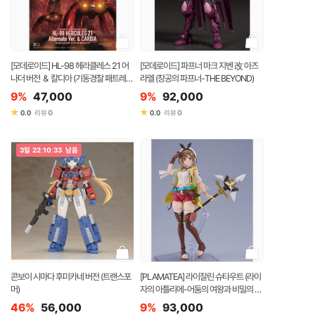
[모데로이드] HL-98 헤라클레스 21 어
[모데로이드] 파프너 마크 지벤 改 아즈
나더 버전 ＆ 칼디아 (기동경찰 패트레이
라엘 (창공의 파프너-THE BEYOND)
버)
9%
47,000
9%
92,000
★
★
0
0
0.0
리뷰
0.0
리뷰
3
일
22
:
10
:
33
남음
콘보이 시마다 후미카네 버전 (트랜스포
[PLAMATEA] 라이잘린 슈타우트 (라이
머)
자의 아틀리에-어둠의 여왕과 비밀의 은
신처)
46%
56,000
9%
93,000