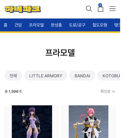
0
홈
건담
프라모델
완성품
도료/공구
철도모형
탱크
프라모델
전체
LITTLE ARMORY
BANDAI
KOTOBUKIYA
최신순
총
1,596
개