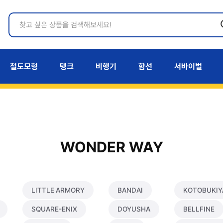
철도모형
탱크
비행기
함선
서바이벌
WONDER WAY
LITTLE ARMORY
BANDAI
KOTOBUKIY
SQUARE-ENIX
DOYUSHA
BELLFINE