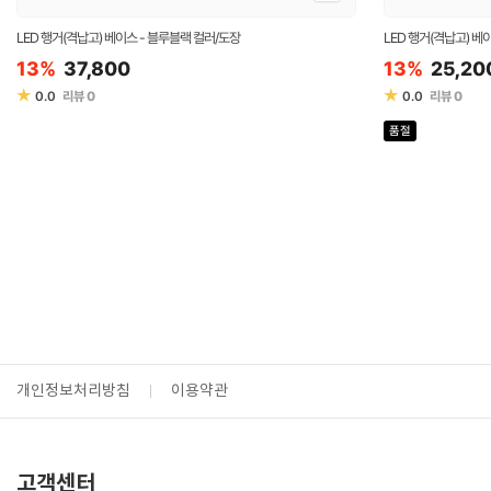
LED 행거(격납고) 베이스 - 블루블랙 컬러/도장
LED 행거(격납고) 베
13%
37,800
13%
25,20
★
★
0.0
리뷰
0
0.0
리뷰
0
품절
개인정보처리방침
이용약관
고객센터