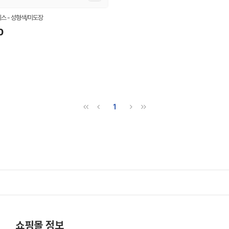
이스 - 성형색/미도장
0
1
쇼핑몰 정보