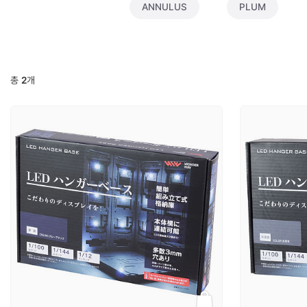
ANNULUS
PLUM
총
2
개