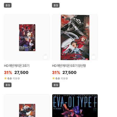
품절
품절
HG 에반게리온 3호기
HG 에반게리온 5호기 양산형
31%
27,500
31%
27,500
★
★
0
0
0.0
리뷰
0.0
리뷰
품절
품절