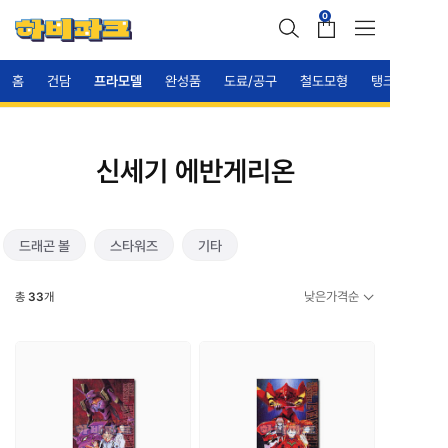
0
홈
건담
프라모델
완성품
도료/공구
철도모형
탱크
신세기 에반게리온
드래곤 볼
스타워즈
기타
낮은가격순
총
33
개