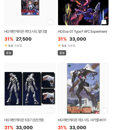
HG 에반게리온 제13 사도 발디엘
HG Eva-01 Type F AFC Experiment
31%
27,500
31%
33,000
★
★
0
0
0.0
리뷰
0.0
리뷰
품절
품절
HG 에반게리온 5호기 (양산형)
HG 에반게리온 제3 사도 샤키엘 #011
31%
33,000
31%
33,000