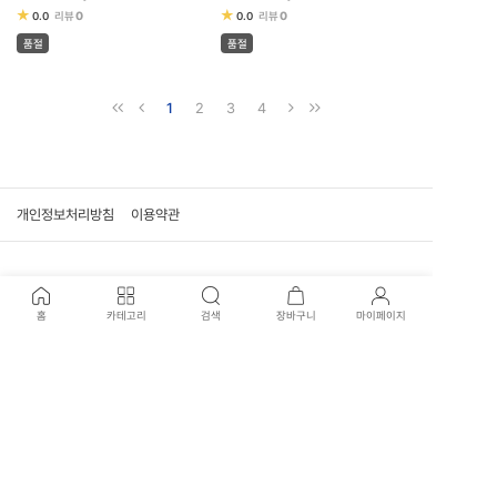
★
★
0
0
0.0
리뷰
0.0
리뷰
품절
품절
1
2
3
4
개인정보처리방침
이용약관
고객센터
홈
카테고리
검색
장바구니
마이페이지
02-707-0915
신월본점 : 02-707-3417
평일 운영시간
09:30 - 17:30 (일요일, 공휴일 휴무)
국제전자점 : 02-574-1901
평일 운영시간
10:30 - 19:00 (평일, 일요일, 공휴일 휴무)