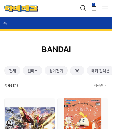
0
홈
BANDAI
전체
원피스
경계전기
86
메카 컬렉션
최신순
총
668
개