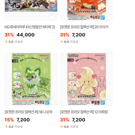
HG 류세이마루 (마신영웅전 와타루 2)
[포켓몬 프라모 컬랙션 퀵] 20 뜨아거
31%
44,000
31%
7,200
★
★
0
0
0.0
리뷰
0.0
리뷰
[포켓몬 프라모 컬랙션 퀵] 18 나오하
[포켓몬 프라모 컬랙션 퀵] 12 마휘핑
15%
7,200
31%
7,200
★
★
0
0
0.0
리뷰
0.0
리뷰