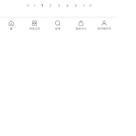
1
2
3
4
5
홈
카테고리
검색
장바구니
마이페이지
고객센터
02-707-0915
신월본점 : 02-707-3417
평일 운영시간
09:30 - 17:30 (일요일, 공휴일 휴무)
국제전자점 : 02-574-1901
평일 운영시간
10:30 - 19:00 (평일, 일요일, 공휴일 휴무)