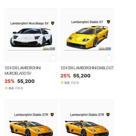
1/24 \'09 LAMBORGHINI
1/24 \'99 LAMBORGHINI DIABLO GT
MURCIELAGO SV
25%
55,200
25%
55,200
★
0
0.0
리뷰
★
0
0.0
리뷰