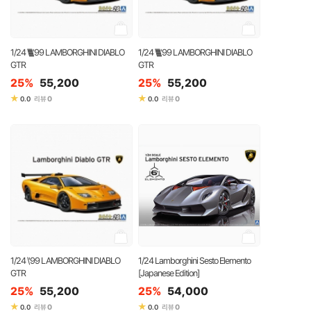
1/24 \\\\\\\'99 LAMBORGHINI DIABLO
1/24 \\\\\\\'99 LAMBORGHINI DIABLO
GTR
GTR
25%
55,200
25%
55,200
★
★
0
0
0.0
리뷰
0.0
리뷰
1/24 \'99 LAMBORGHINI DIABLO
1/24 Lamborghini Sesto Elemento
GTR
[Japanese Edition]
25%
55,200
25%
54,000
★
★
0
0
0.0
리뷰
0.0
리뷰