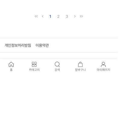
1
2
3
개인정보처리방침
이용약관
고객센터
홈
카테고리
검색
장바구니
마이페이지
02-707-0915
신월본점 : 02-707-3417
평일 운영시간
09:30 - 17:30 (일요일, 공휴일 휴무)
국제전자점 : 02-574-1901
평일 운영시간
10:30 - 19:00 (평일, 일요일, 공휴일 휴무)