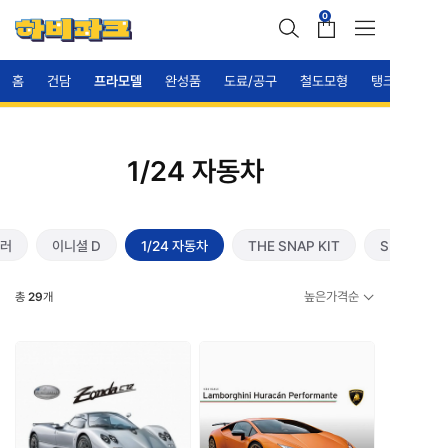
0
홈
건담
프라모델
완성품
도료/공구
철도모형
탱크
1/24 자동차
러
이니셜 D
1/24 자동차
THE SNAP KIT
SF 프라모델
높은가격순
총
29
개