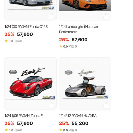
1/24 \'00 PAGANI Zonda C12S
1/24 Lamborghini Huracan
Performante
25%
57,600
25%
57,600
★
0
0.0
리뷰
★
0
0.0
리뷰
1/24 \\\\\'05 PAGANI Zonda F
1/24 \'12 PAGANI HUAYRA
25%
57,600
25%
55,200
★
★
0
0
0.0
리뷰
0.0
리뷰