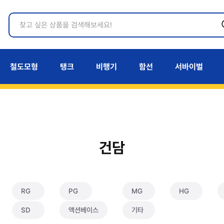
철도모형
탱크
비행기
함선
서바이벌
건담
RG
PG
MG
HG
SD
액션베이스
기타