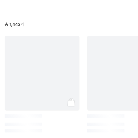
총
1,443
개